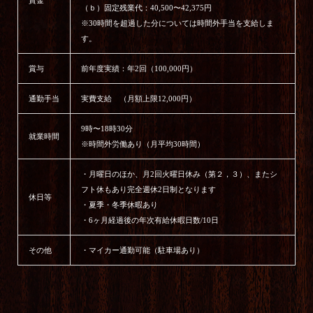
賃金
（ｂ）固定残業代：40,500〜42,375円
※30時間を超過した分については時間外手当を支給しま
す。
賞与
前年度実績：年2回（100,000円）
通勤手当
実費支給 （月額上限12,000円）
9時〜18時30分
就業時間
※時間外労働あり（月平均30時間）
・月曜日のほか、月2回火曜日休み（第２，３）、またシ
フト休もあり完全週休2日制となります
休日等
・夏季・冬季休暇あり
・6ヶ月経過後の年次有給休暇日数/10日
その他
・マイカー通勤可能（駐車場あり）