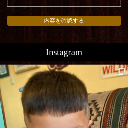
2.個人情報の利用について
内容を確認する
1) 当店は、個人情報を取得の際に示した利用目的の範囲内
で、業務の遂行上必要な限りにおいて利用します。
2) 当店は、個人情報の取扱いを第三者に委託する場合には、
当該第三者につき厳正な調査を行い、適正な監督を行いま
Instagram
す。
3.個人情報の第三者提供について
当店は、法令に定める場合を除き、個人情報を事前に本人の
同意を得ることなく、第三者に提供いたしません。
4.個人情報の管理について
1) 当店は、個人情報の正確性を保ち、これを安全に管理いた
します。