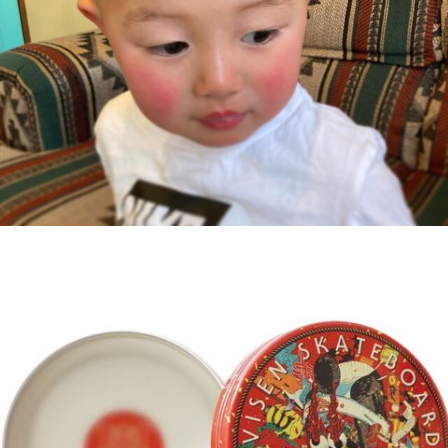
2) 当店は、個人情報の紛失、破壊、改ざん及び漏洩などを防
止するため、不正アクセス、コンピュータウィルス等に対す
る適正なセキュリティ対策を講じます。
3) 当店は、個人情報の持ち出し、外部への送信等による漏洩
の防止を行います。
5.個人情報の開示・訂正・利用停止・消去について
当店は、本人が自己の個人情報について、開示・訂正・利用
停止・消去等を求める権利を有していることを確認し、これ
らの要求がある場合には、異議なく速やかに対応します。な
お、当店の個人情報の取扱につきましてご意見、ご質問がご
ざいましたら、当店窓口（TEL）：0495-71-8620 までご連
絡くださいますようお願い申し上げます。
GOOD FELLAS BARBER SHOP