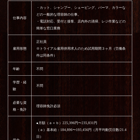
・カット、シャンプー、シェービング、パーマ、カラーな
どの一般的な理容師の仕事。
仕事内容
・電話対応、受付と接客、店内外の清掃、レジ作業などの
簡単な窓口業務
正社員
雇用形態
※トライアル雇用併用求人のため試用期間３ヶ月（労働条
件は同条件）
年齢
不問
学歴・経
不問
験
必要な資
理容師免許必須
格・免許
●月額（ａ＋ｂ）225,396円〜235,831円
（ａ）基本給：184,896〜193,456円（月平均動労日数/21.4
日）